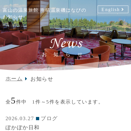
English
富山の温泉旅館 雨晴温泉磯はなびの
お知らせ
News
お知らせ
ホーム
お知らせ
5
全
件中 1件～5件を表示しています。
2026.03.27
ブログ
ぽかぽか日和