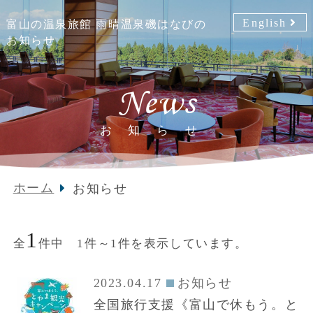
English
富山の温泉旅館 雨晴温泉磯はなびの
お知らせ
News
お知らせ
ホーム
お知らせ
1
全
件中 1件～1件を表示しています。
2023.04.17
お知らせ
全国旅行支援《富山で休もう。と