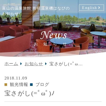
English
富山の温泉旅館 雨晴温泉磯はなびの
お知らせ
News
お知らせ
ホーム
お知らせ
宝さがし(=ﾟωﾟ)
ﾉ
2018.11.09
観光情報
ブログ
宝さがし(=ﾟωﾟ)ﾉ