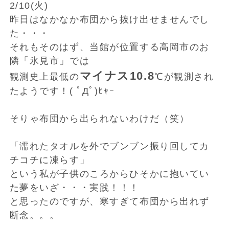
2/10(火)
昨日はなかなか布団から抜け出せませんでし
た・・・
それもそのはず、当館が位置する高岡市のお
隣「氷見市」では
マイナス10.8
観測史上最低の
℃が観測され
たようです！( ﾟДﾟ)ﾋｬｰ
そりゃ布団から出られないわけだ（笑）
「濡れたタオルを外でブンブン振り回してカ
チコチに凍らす」
という私が子供のころからひそかに抱いてい
た夢をいざ・・・実践！！！
と思ったのですが、寒すぎて布団から出れず
断念。。。